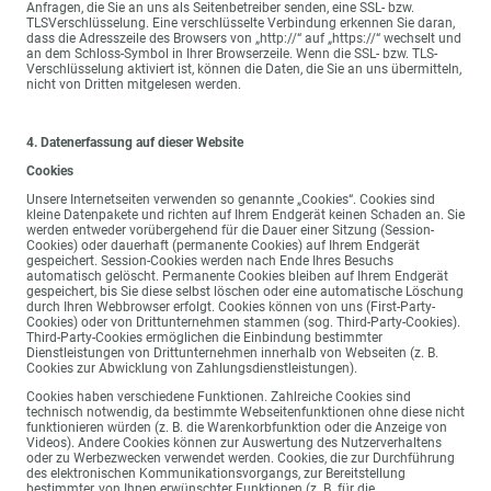
Anfragen, die Sie an uns als Seitenbetreiber senden, eine SSL- bzw.
TLSVerschlüsselung. Eine verschlüsselte Verbindung erkennen Sie daran,
dass die Adresszeile des Browsers von „http://“ auf „https://“ wechselt und
an dem Schloss-Symbol in Ihrer Browserzeile. Wenn die SSL- bzw. TLS-
Verschlüsselung aktiviert ist, können die Daten, die Sie an uns übermitteln,
nicht von Dritten mitgelesen werden.
4. Datenerfassung auf dieser Website
Cookies
Unsere Internetseiten verwenden so genannte „Cookies“. Cookies sind
kleine Datenpakete und richten auf Ihrem Endgerät keinen Schaden an. Sie
werden entweder vorübergehend für die Dauer einer Sitzung (Session-
Cookies) oder dauerhaft (permanente Cookies) auf Ihrem Endgerät
gespeichert. Session-Cookies werden nach Ende Ihres Besuchs
automatisch gelöscht. Permanente Cookies bleiben auf Ihrem Endgerät
gespeichert, bis Sie diese selbst löschen oder eine automatische Löschung
durch Ihren Webbrowser erfolgt. Cookies können von uns (First-Party-
Cookies) oder von Drittunternehmen stammen (sog. Third-Party-Cookies).
Third-Party-Cookies ermöglichen die Einbindung bestimmter
Dienstleistungen von Drittunternehmen innerhalb von Webseiten (z. B.
Cookies zur Abwicklung von Zahlungsdienstleistungen).
Cookies haben verschiedene Funktionen. Zahlreiche Cookies sind
technisch notwendig, da bestimmte Webseitenfunktionen ohne diese nicht
funktionieren würden (z. B. die Warenkorbfunktion oder die Anzeige von
Videos). Andere Cookies können zur Auswertung des Nutzerverhaltens
oder zu Werbezwecken verwendet werden. Cookies, die zur Durchführung
des elektronischen Kommunikationsvorgangs, zur Bereitstellung
bestimmter, von Ihnen erwünschter Funktionen (z. B. für die