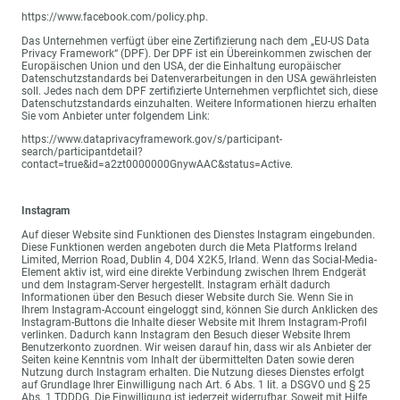
https://www.facebook.com/policy.php.
Das Unternehmen verfügt über eine Zertifizierung nach dem „EU-US Data
Privacy Framework“ (DPF). Der DPF ist ein Übereinkommen zwischen der
Europäischen Union und den USA, der die Einhaltung europäischer
Datenschutzstandards bei Datenverarbeitungen in den USA gewährleisten
soll. Jedes nach dem DPF zertifizierte Unternehmen verpflichtet sich, diese
Datenschutzstandards einzuhalten. Weitere Informationen hierzu erhalten
Sie vom Anbieter unter folgendem Link:
https://www.dataprivacyframework.gov/s/participant-
search/participantdetail?
contact=true&id=a2zt0000000GnywAAC&status=Active.
Instagram
Auf dieser Website sind Funktionen des Dienstes Instagram eingebunden.
Diese Funktionen werden angeboten durch die Meta Platforms Ireland
Limited, Merrion Road, Dublin 4, D04 X2K5, Irland. Wenn das Social-Media-
Element aktiv ist, wird eine direkte Verbindung zwischen Ihrem Endgerät
und dem Instagram-Server hergestellt. Instagram erhält dadurch
Informationen über den Besuch dieser Website durch Sie. Wenn Sie in
Ihrem Instagram-Account eingeloggt sind, können Sie durch Anklicken des
Instagram-Buttons die Inhalte dieser Website mit Ihrem Instagram-Profil
verlinken. Dadurch kann Instagram den Besuch dieser Website Ihrem
Benutzerkonto zuordnen. Wir weisen darauf hin, dass wir als Anbieter der
Seiten keine Kenntnis vom Inhalt der übermittelten Daten sowie deren
Nutzung durch Instagram erhalten. Die Nutzung dieses Dienstes erfolgt
auf Grundlage Ihrer Einwilligung nach Art. 6 Abs. 1 lit. a DSGVO und § 25
Abs. 1 TDDDG. Die Einwilligung ist jederzeit widerrufbar. Soweit mit Hilfe