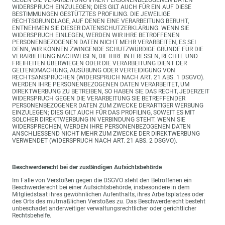
GEGEN DIE VERARBEITUNG IHRER PERSONENBEZOGENEN DATEN
WIDERSPRUCH EINZULEGEN; DIES GILT AUCH FÜR EIN AUF DIESE
BESTIMMUNGEN GESTÜTZTES PROFILING. DIE JEWEILIGE
RECHTSGRUNDLAGE, AUF DENEN EINE VERARBEITUNG BERUHT,
ENTNEHMEN SIE DIESER DATENSCHUTZERKLÄRUNG. WENN SIE
WIDERSPRUCH EINLEGEN, WERDEN WIR IHRE BETROFFENEN
PERSONENBEZOGENEN DATEN NICHT MEHR VERARBEITEN, ES SEI
DENN, WIR KÖNNEN ZWINGENDE SCHUTZWÜRDIGE GRÜNDE FÜR DIE
VERARBEITUNG NACHWEISEN, DIE IHRE INTERESSEN, RECHTE UND
FREIHEITEN ÜBERWIEGEN ODER DIE VERARBEITUNG DIENT DER
GELTENDMACHUNG, AUSÜBUNG ODER VERTEIDIGUNG VON
RECHTSANSPRÜCHEN (WIDERSPRUCH NACH ART. 21 ABS. 1 DSGVO).
WERDEN IHRE PERSONENBEZOGENEN DATEN VERARBEITET, UM
DIREKTWERBUNG ZU BETREIBEN, SO HABEN SIE DAS RECHT, JEDERZEIT
WIDERSPRUCH GEGEN DIE VERARBEITUNG SIE BETREFFENDER
PERSONENBEZOGENER DATEN ZUM ZWECKE DERARTIGER WERBUNG
EINZULEGEN; DIES GILT AUCH FÜR DAS PROFILING, SOWEIT ES MIT
SOLCHER DIREKTWERBUNG IN VERBINDUNG STEHT. WENN SIE
WIDERSPRECHEN, WERDEN IHRE PERSONENBEZOGENEN DATEN
ANSCHLIESSEND NICHT MEHR ZUM ZWECKE DER DIREKTWERBUNG
VERWENDET (WIDERSPRUCH NACH ART. 21 ABS. 2 DSGVO).
Beschwerderecht bei der zuständigen Aufsichtsbehörde
Im Falle von Verstößen gegen die DSGVO steht den Betroffenen ein
Beschwerderecht bei einer Aufsichtsbehörde, insbesondere in dem
Mitgliedstaat ihres gewöhnlichen Aufenthalts, ihres Arbeitsplatzes oder
des Orts des mutmaßlichen Verstoßes zu. Das Beschwerderecht besteht
unbeschadet anderweitiger verwaltungsrechtlicher oder gerichtlicher
Rechtsbehelfe.