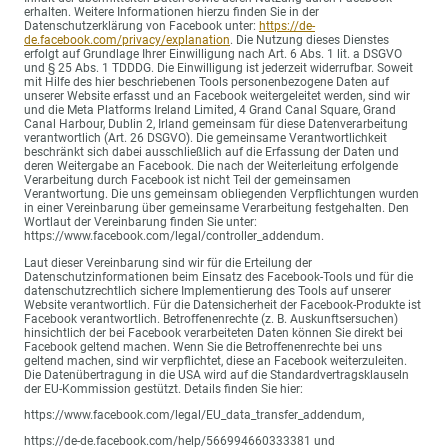
erhalten. Weitere Informationen hierzu finden Sie in der
Datenschutzerklärung von Facebook unter:
https://de-
de.facebook.com/privacy/explanation
. Die Nutzung dieses Dienstes
erfolgt auf Grundlage Ihrer Einwilligung nach Art. 6 Abs. 1 lit. a DSGVO
und § 25 Abs. 1 TDDDG. Die Einwilligung ist jederzeit widerrufbar. Soweit
mit Hilfe des hier beschriebenen Tools personenbezogene Daten auf
unserer Website erfasst und an Facebook weitergeleitet werden, sind wir
und die Meta Platforms Ireland Limited, 4 Grand Canal Square, Grand
Canal Harbour, Dublin 2, Irland gemeinsam für diese Datenverarbeitung
verantwortlich (Art. 26 DSGVO). Die gemeinsame Verantwortlichkeit
beschränkt sich dabei ausschließlich auf die Erfassung der Daten und
deren Weitergabe an Facebook. Die nach der Weiterleitung erfolgende
Verarbeitung durch Facebook ist nicht Teil der gemeinsamen
Verantwortung. Die uns gemeinsam obliegenden Verpflichtungen wurden
in einer Vereinbarung über gemeinsame Verarbeitung festgehalten. Den
Wortlaut der Vereinbarung finden Sie unter:
https://www.facebook.com/legal/controller_addendum.
Laut dieser Vereinbarung sind wir für die Erteilung der
Datenschutzinformationen beim Einsatz des Facebook-Tools und für die
datenschutzrechtlich sichere Implementierung des Tools auf unserer
Website verantwortlich. Für die Datensicherheit der Facebook-Produkte ist
Facebook verantwortlich. Betroffenenrechte (z. B. Auskunftsersuchen)
hinsichtlich der bei Facebook verarbeiteten Daten können Sie direkt bei
Facebook geltend machen. Wenn Sie die Betroffenenrechte bei uns
geltend machen, sind wir verpflichtet, diese an Facebook weiterzuleiten.
Die Datenübertragung in die USA wird auf die Standardvertragsklauseln
der EU-Kommission gestützt. Details finden Sie hier:
https://www.facebook.com/legal/EU_data_transfer_addendum,
https://de-de.facebook.com/help/566994660333381 und