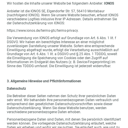
Wir hosten die Inhalte unserer Website bei folgendem Anbieter:
IONOS
Anbieter ist die IONOS SE, Elgendorfer Str. 57, 56410 Montabaur
(nachfolgend IONOS). Wenn Sie unsere Website besuchen, erfasst IONOS
verschiedene Logfiles inklusive Ihrer IP-Adressen. Details entnehmen Sie
der Datenschutzerklärung von IONOS:
https://www.ionos.de/terms-gtc/terms-privacy.
Die Verwendung von IONOS erfolgt auf Grundlage von Art. 6 Abs. 1 lit. f
DSGVO. Wir haben ein berechtigtes Interesse an einer möglichst
zuverlässigen Darstellung unserer Website. Sofern eine entsprechende
Einwilligung abgefragt wurde, erfolgt die Verarbeitung ausschließlich auf
Grundlage von Art. 6 Abs. 1 lit. a DSGVO und § 25 Abs. 1 TDDDG, soweit
die Einwilligung die Speicherung von Cookies oder den Zugriff auf
Informationen im Endgerät des Nutzers (z. B. Device-Fingerprinting) im
Sinne des TDDDG umfasst. Die Einwilligung ist jederzeit widerrufbar.
3. Allgemeine Hinweise und Pflichtinformationen
Datenschutz
Die Betreiber dieser Seiten nehmen den Schutz Ihrer persönlichen Daten
sehr ernst. Wir behandeln Ihre personenbezogenen Daten vertraulich und
entsprechend den gesetzlichen Datenschutzvorschriften sowie dieser
Datenschutzerklärung. Wenn Sie diese Website benutzen, werden
verschiedene personenbezogene Daten erhoben.
Personenbezogene Daten sind Daten, mit denen Sie persönlich identifiziert
werden können. Die vorliegende Datenschutzerklärung erläutert, welche
Daten wir erheben und wofür wir sie nutzen. Sie erläutert auch, wie und zu