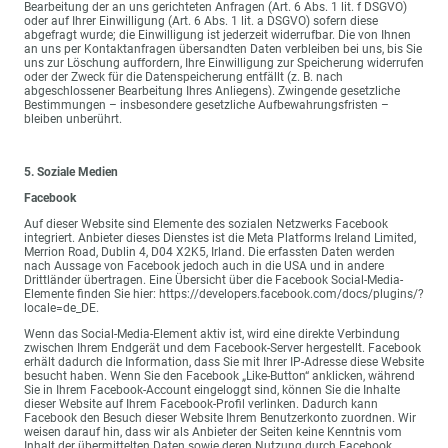
Bearbeitung der an uns gerichteten Anfragen (Art. 6 Abs. 1 lit. f DSGVO)
oder auf Ihrer Einwilligung (Art. 6 Abs. 1 lit. a DSGVO) sofern diese
abgefragt wurde; die Einwilligung ist jederzeit widerrufbar. Die von Ihnen
an uns per Kontaktanfragen übersandten Daten verbleiben bei uns, bis Sie
uns zur Löschung auffordern, Ihre Einwilligung zur Speicherung widerrufen
oder der Zweck für die Datenspeicherung entfällt (z. B. nach
abgeschlossener Bearbeitung Ihres Anliegens). Zwingende gesetzliche
Bestimmungen – insbesondere gesetzliche Aufbewahrungsfristen –
bleiben unberührt.
5. Soziale Medien
Facebook
Auf dieser Website sind Elemente des sozialen Netzwerks Facebook
integriert. Anbieter dieses Dienstes ist die Meta Platforms Ireland Limited,
Merrion Road, Dublin 4, D04 X2K5, Irland. Die erfassten Daten werden
nach Aussage von Facebook jedoch auch in die USA und in andere
Drittländer übertragen. Eine Übersicht über die Facebook Social-Media-
Elemente finden Sie hier: https://developers.facebook.com/docs/plugins/?
locale=de_DE.
Wenn das Social-Media-Element aktiv ist, wird eine direkte Verbindung
zwischen Ihrem Endgerät und dem Facebook-Server hergestellt. Facebook
erhält dadurch die Information, dass Sie mit Ihrer IP-Adresse diese Website
besucht haben. Wenn Sie den Facebook „Like-Button“ anklicken, während
Sie in Ihrem Facebook-Account eingeloggt sind, können Sie die Inhalte
dieser Website auf Ihrem Facebook-Profil verlinken. Dadurch kann
Facebook den Besuch dieser Website Ihrem Benutzerkonto zuordnen. Wir
weisen darauf hin, dass wir als Anbieter der Seiten keine Kenntnis vom
Inhalt der übermittelten Daten sowie deren Nutzung durch Facebook