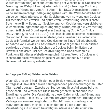
Warenkorbfunktion) oder zur Optimierung der Website (z. B. Cookies zur
Messung des Webpublikums) erforderlich sind (notwendige Cookies),
werden auf Grundlage von Art. 6 Abs. 1 lit. f DSGVO gespeichert, sofern
keine andere Rechtsgrundlage angegeben wird. Der Websitebetreiber hat
ein berechtigtes Interesse an der Speicherung von notwendigen Cookies
zur technisch fehlerfreien und optimierten Bereitstellung seiner Dienste.
Sofern eine Einwilligung zur Speicherung von Cookies und vergleichbaren
Wiedererkennungstechnologien abgefragt wurde, erfolgt die Verarbeitung
ausschließlich auf Grundlage dieser Einwilligung (Art. 6 Abs. 1 lit. a
DSGVO und § 25 Abs. 1 TDDDG); die Einwilligung ist jederzeit widerrufbar.
Sie können Ihren Browser so einstellen, dass Sie über das Setzen von
Cookies informiert werden und Cookies nur im Einzelfall erlauben, die
Annahme von Cookies für bestimmte Fälle oder generell ausschließen
sowie das automatische Löschen der Cookies beim Schließen des
Browsers aktivieren. Bei der Deaktivierung von Cookies kann die
Funktionalität dieser Website eingeschränkt sein. Welche Cookies und
Dienste auf dieser Website eingesetzt werden, können Sie dieser
Datenschutzerklärung entnehmen.
Anfrage per E-Mail, Telefon oder Telefax
Wenn Sie uns per E-Mail, Telefon oder Telefax kontaktieren, wird Ihre
Anfrage inklusive aller daraus hervorgehenden personenbezogenen Daten
(Name, Anfrage) zum Zwecke der Bearbeitung Ihres Anliegens bei uns
gespeichert und verarbeitet. Diese Daten geben wir nicht ohne Ihre
Einwilligung weiter. Die Verarbeitung dieser Daten erfolgt auf Grundlage
von Art. 6 Abs. 1 lit. b DSGVO, sofern Ihre Anfrage mit der Erfüllung eines
Vertrags zusammenhängt oder zur Durchführung vorvertraglicher
Maßnahmen erforderlich ist. In allen übrigen Fällen beruht die
Verarbeitung auf unserem berechtigten Interesse an der effektiven