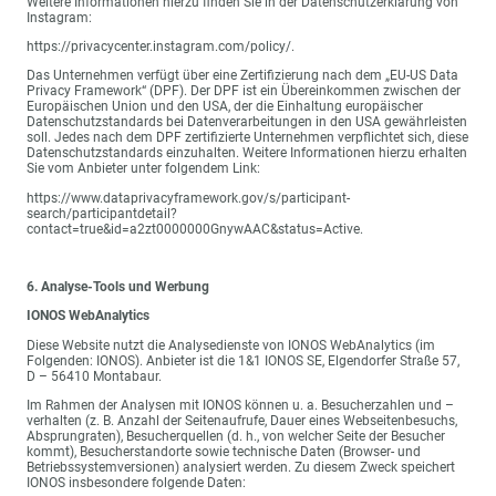
Weitere Informationen hierzu finden Sie in der Datenschutzerklärung von
Instagram:
https://privacycenter.instagram.com/policy/.
Das Unternehmen verfügt über eine Zertifizierung nach dem „EU-US Data
Privacy Framework“ (DPF). Der DPF ist ein Übereinkommen zwischen der
Europäischen Union und den USA, der die Einhaltung europäischer
Datenschutzstandards bei Datenverarbeitungen in den USA gewährleisten
soll. Jedes nach dem DPF zertifizierte Unternehmen verpflichtet sich, diese
Datenschutzstandards einzuhalten. Weitere Informationen hierzu erhalten
Sie vom Anbieter unter folgendem Link:
https://www.dataprivacyframework.gov/s/participant-
search/participantdetail?
contact=true&id=a2zt0000000GnywAAC&status=Active.
6. Analyse-Tools und Werbung
IONOS WebAnalytics
Diese Website nutzt die Analysedienste von IONOS WebAnalytics (im
Folgenden: IONOS). Anbieter ist die 1&1 IONOS SE, Elgendorfer Straße 57,
D – 56410 Montabaur.
Im Rahmen der Analysen mit IONOS können u. a. Besucherzahlen und –
verhalten (z. B. Anzahl der Seitenaufrufe, Dauer eines Webseitenbesuchs,
Absprungraten), Besucherquellen (d. h., von welcher Seite der Besucher
kommt), Besucherstandorte sowie technische Daten (Browser- und
Betriebssystemversionen) analysiert werden. Zu diesem Zweck speichert
IONOS insbesondere folgende Daten: