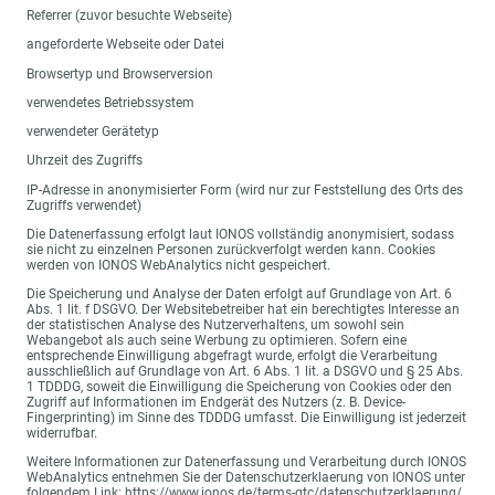
Referrer (zuvor besuchte Webseite)
angeforderte Webseite oder Datei
Browsertyp und Browserversion
verwendetes Betriebssystem
verwendeter Gerätetyp
Uhrzeit des Zugriffs
IP-Adresse in anonymisierter Form (wird nur zur Feststellung des Orts des
Zugriffs verwendet)
Die Datenerfassung erfolgt laut IONOS vollständig anonymisiert, sodass
sie nicht zu einzelnen Personen zurückverfolgt werden kann. Cookies
werden von IONOS WebAnalytics nicht gespeichert.
Die Speicherung und Analyse der Daten erfolgt auf Grundlage von Art. 6
Abs. 1 lit. f DSGVO. Der Websitebetreiber hat ein berechtigtes Interesse an
der statistischen Analyse des Nutzerverhaltens, um sowohl sein
Webangebot als auch seine Werbung zu optimieren. Sofern eine
entsprechende Einwilligung abgefragt wurde, erfolgt die Verarbeitung
ausschließlich auf Grundlage von Art. 6 Abs. 1 lit. a DSGVO und § 25 Abs.
1 TDDDG, soweit die Einwilligung die Speicherung von Cookies oder den
Zugriff auf Informationen im Endgerät des Nutzers (z. B. Device-
Fingerprinting) im Sinne des TDDDG umfasst. Die Einwilligung ist jederzeit
widerrufbar.
Weitere Informationen zur Datenerfassung und Verarbeitung durch IONOS
WebAnalytics entnehmen Sie der Datenschutzerklaerung von IONOS unter
folgendem Link: https://www.ionos.de/terms-gtc/datenschutzerklaerung/